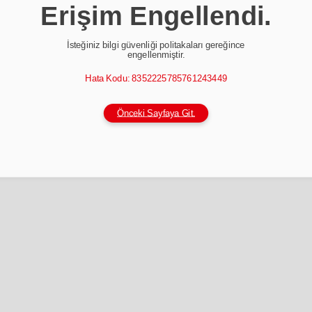
Erişim Engellendi.
İsteğiniz bilgi güvenliği politakaları gereğince
engellenmiştir.
Hata Kodu: 8352225785761243449
Önceki Sayfaya Git.